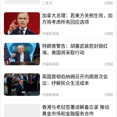
三里河
2周前
加拿大总理：若美方关税生效，加
方将考虑所有回应选项
中国新闻网
2周前
特朗普警告：胡塞武装若封锁红
海，美国将采取行动
中国新闻网
2周前
英国首相伯纳姆召开内阁首次会
议：纾解民众生活成本
中国新闻网
2周前
香港与老挝签署谅解备忘录 推动
黄金市场和金融服务合作