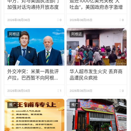
中方：对与美国执法部门
返还1000亿美元关税“大
加强对话沟通持开放态度
吐血”，美国政府赤字激增
2026年08月06日
0
2026年08月05日
0
阿根廷
阿根廷
外交冲突：米莱一再批评
华人超市发生火灾 丢弃商
卢拉，巴西暂不向阿根廷
品遭民众疯抢
派驻大使
2026年08月04日
1
2026年08月04日
0
推广
推广