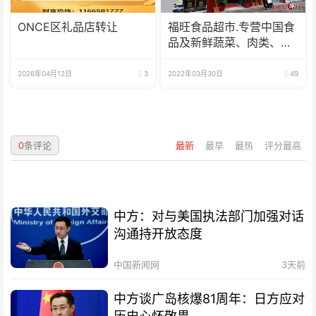
ONCE区礼品店转让
福旺食品超市.专营中国食
品及新鲜蔬菜、肉类、
鱼、海鲜
2026年04月12日
3
2022年03月30日
49
0
条评论
最新
最早
最热
评分最高
中方：对与美国执法部门加强对话
沟通持开放态度
中国新闻网
3天前
中方谈广岛核爆81周年：日方应对