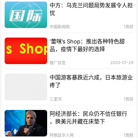
中方：乌克兰问题局势发展令人担
忧
中国新闻网
1周前
‘蕾咪’s Shop：推出各种特色甜
品，疫情下最好的选择
推广信息
2020-07-29
中国游客暴跌近六成，日本旅游业
疼了
三里河
1周前
阿经济部长：民众仍不信任银行
，换美元并藏在床垫下
阿根廷华人网
1周前