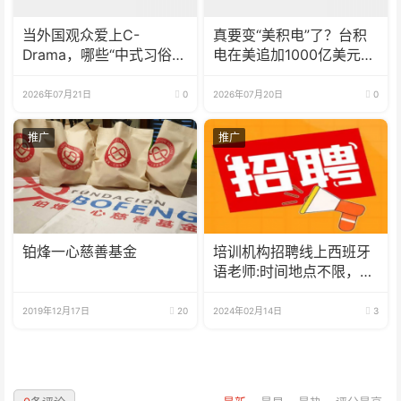
当外国观众爱上C-
真要变“美积电”了？台积
Drama，哪些“中式习俗”
电在美追加1000亿美元投
被反复讨论？
资
2026年07月21日
0
2026年07月20日
0
推广
推广
铂烽一心慈善基金
培训机构招聘线上西班牙
语老师:时间地点不限，可
兼职可全职
2019年12月17日
20
2024年02月14日
3