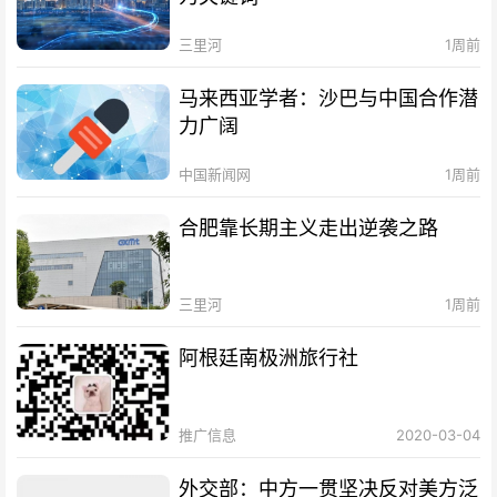
三里河
1周前
马来西亚学者：沙巴与中国合作潜
力广阔
中国新闻网
1周前
合肥靠长期主义走出逆袭之路
三里河
1周前
阿根廷南极洲旅行社
推广信息
2020-03-04
外交部：中方一贯坚决反对美方泛