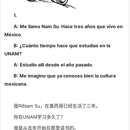
1.
A: Me llamo Nam Su. Hace tres años que vivo en
México.
B: ¿Cuánto tiempo hace que estudias en la
UNAM?
A: Estudio allí desde el año pasado.
B: Me imagino que ya conoces bien la cultura
mexicana.
我叫Nam Su，在墨西哥已经生活了三年。
你在UNAM学习多久了？
我是从去年开始在那里读书的。