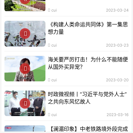
cui
2023-03-24
《构建人类命运共同体》第一集思
想力量
cui
2023-03-23
海关要严厉打击！为什么不能随便
从国外买异宠？
cui
2023-03-20
时政微视频丨“习近平与党外人士”
之共向东风忆故人
cui
2023-03-16
【澜湄印象】中老铁路境外段完成