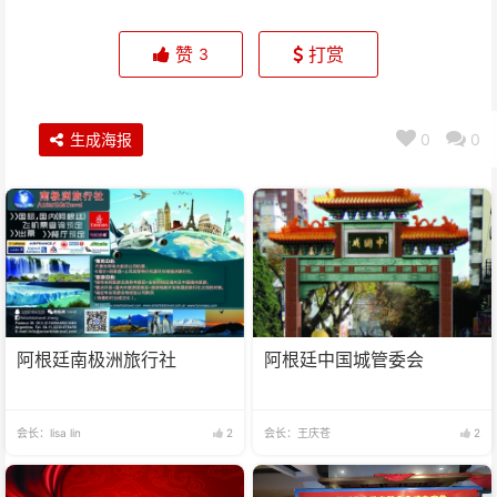
赞
打赏
3
生成海报
0
0
阿根廷南极洲旅行社
阿根廷中国城管委会
会长：lisa lin
2
会长：王庆苍
2