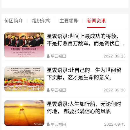
侨团简介
组织架构
主要领导
新闻资讯
星雲语录:世间上最成功的将领，
不是打败百万敌军，而是调伏自己
内在邪见恶念的魔军。
星云福田
2022-09-23
星雲语录:让自己的一生为世间留
下贡献，这才是生命的意义。
星云福田
2022-09-20
星雲语录:人生如行船，无论何时
何地， 都要张满信心的风帆
星云福田
2022-09-15