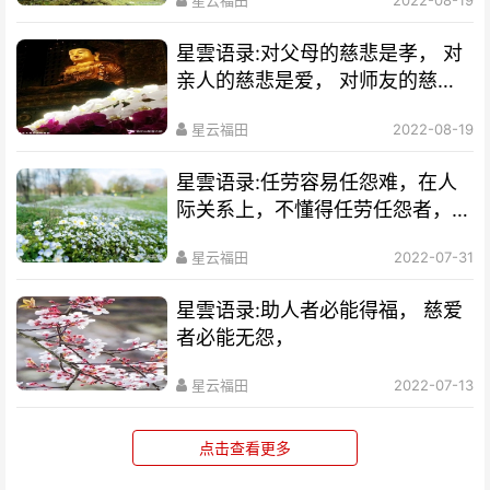
星云福田
2022-08-19
星雲语录:对父母的慈悲是孝， 对
亲人的慈悲是爱， 对师友的慈悲
是义， 对众生的慈悲是仁。
星云福田
2022-08-19
星雲语录:任劳容易任怨难，在人
际关系上，不懂得任劳任怨者，不
容易成就事业。
星云福田
2022-07-31
星雲语录:助人者必能得福， 慈爱
者必能无怨，
星云福田
2022-07-13
点击查看更多