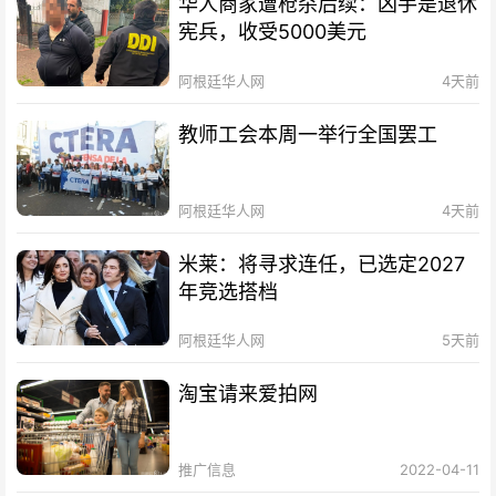
华人商家遭枪杀后续：凶手是退休
宪兵，收受5000美元
阿根廷华人网
4天前
教师工会本周一举行全国罢工
阿根廷华人网
4天前
米莱：将寻求连任，已选定2027
年竞选搭档
阿根廷华人网
5天前
淘宝请来爱拍网
推广信息
2022-04-11