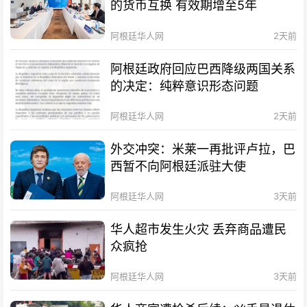
的货币互换 有效期增至5年
阿根廷华人网
2天前
阿根廷政府回应巴西降级两国关系
的决定：纯粹意识形态问题
阿根廷华人网
2天前
外交冲突：米莱一再批评卢拉，巴
西暂不向阿根廷派驻大使
阿根廷华人网
3天前
华人超市发生火灾 丢弃商品遭民
众疯抢
阿根廷华人网
3天前