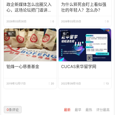
政企新媒体怎么出圈又入
为什么猝死会盯上看似强
心，这场论坛把门道讲明
壮的年轻人？怎么办？
白了
2026年03月30日
0
2026年03月25日
0
推广
推广
铂烽一心慈善基金
CUCAS来华留学网
2019年12月17日
20
2022年09月15日
13
0
条评论
最新
最早
最热
评分最高