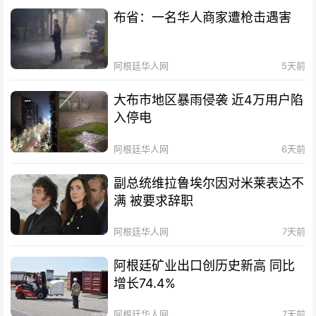
布省：一名华人商家遭枪击遇害
阿根廷华人网
5天前
大布市地区暴雨侵袭 近4万用户陷
入停电
阿根廷华人网
6天前
副总统维拉鲁埃尔因对米莱表达不
满 被要求辞职
阿根廷华人网
7天前
阿根廷矿业出口创历史新高 同比
增长74.4%
阿根廷华人网
7天前