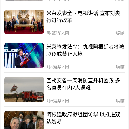
米莱发表全国电视讲话 宣布对央
行进行改革
阿根廷华人网
1周前
米莱签发法令：仇视阿根廷者将被
驱逐或禁止入境
阿根廷华人网
1周前
圣胡安省一架消防直升机坠毁 多
名官员在内7人遇难
阿根廷华人网
1周前
阿根廷政府拟组团访华 以推进双
边贸易