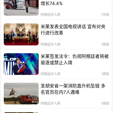
增长74.4%
阿根廷华人网
7天前
米莱发表全国电视讲话 宣布对央
行进行改革
阿根廷华人网
1周前
米莱签发法令：仇视阿根廷者将被
驱逐或禁止入境
阿根廷华人网
1周前
圣胡安省一架消防直升机坠毁 多
名官员在内7人遇难
阿根廷华人网
1周前