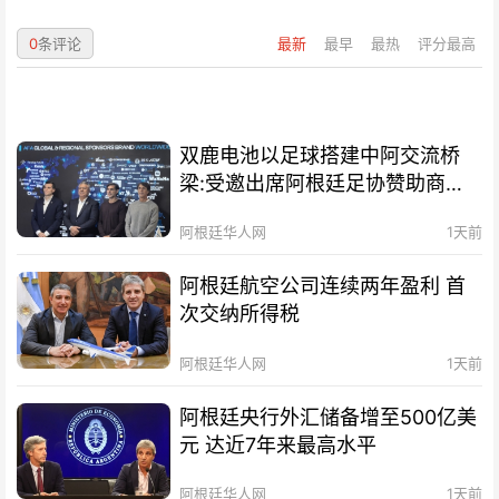
0
条评论
最新
最早
最热
评分最高
双鹿电池以足球搭建中阿交流桥
梁:受邀出席阿根廷足协赞助商招
待会！
阿根廷华人网
1天前
阿根廷航空公司连续两年盈利 首
次交纳所得税
阿根廷华人网
1天前
阿根廷央行外汇储备增至500亿美
元 达近7年来最高水平
阿根廷华人网
1天前