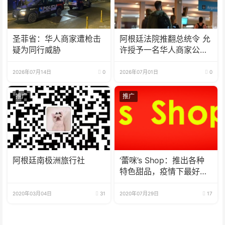
圣菲省：华人商家遭枪击
阿根廷法院推翻总统令 允
疑为同行威胁
许授予一名华人商家公民
身份
2026年07月14日
0
2026年07月01日
0
推广
推广
阿根廷南极洲旅行社
‘蕾咪’s Shop：推出各种
特色甜品，疫情下最好的
选择
2020年03月04日
31
2020年07月29日
17