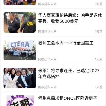
阿根廷华人网
3天前
华人商家遭枪杀后续：凶手是退休
宪兵，收受5000美元
阿根廷华人网
4天前
教师工会本周一举行全国罢工
阿根廷华人网
4天前
米莱：将寻求连任，已选定2027
年竞选搭档
阿根廷华人网
5天前
侨胞急需求租ONCE区附近房子