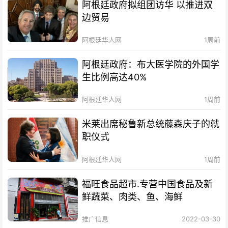
阿根廷政府拟组团访华 以推进双
边贸易
阿根廷华人网
1周前
阿根廷政府：布大医学院的外国学
生比例高达40%
阿根廷华人网
1周前
米莱出席秘鲁新总统藤森庆子的就
职仪式
阿根廷华人网
1周前
福旺食品超市.专营中国食品及新
鲜蔬菜、肉类、鱼、海鲜
推广信息
2022-03-30