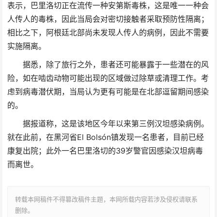
表示，巴里洛切正在流传一种安第斯毒株，这是唯一一种会
人传人的毒株，因此当局会对密切接触者采取预防性隔离；
相比之下，阿根廷北部尚未发现人传人的病例，因此不需要
实施隔离。
据悉，除了旅行之外，患者还可能暴露于一些潜在的风
险，如在啮齿动物可能出现的区域做过除草或清理工作。考
虑到病毒潜伏期，当局认为更有可能是在北部逗留期间感染
的。
据报道称，这是该地区今年以来第三例汉坦感染病例。
就在此前，在黑河省El Bolsón镇发现一名患者，目前已经
康复出院；此外一名巴里洛切的39岁警官因感染汉坦病毒
而离世。
转载本网稿件不得篡改稿件主题，本网所载内容若涉及侵权请联系
删除。