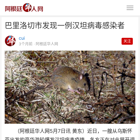
巴里洛切市发现一例汉坦病毒感染者
cui
关注
3个月前
· 阿根廷华人网
巴里洛切市发现一例汉坦病毒感染
者
（阿根廷华人网5月7日讯 黄东）近日，一艘从乌斯怀
亚出发的豪华游轮爆发汉坦病毒疫情，各方正在对此展开调