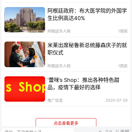
阿根廷政府：布大医学院的外国学
生比例高达40%
阿根廷华人网
1周前
米莱出席秘鲁新总统藤森庆子的就
职仪式
阿根廷华人网
1周前
‘蕾咪’s Shop：推出各种特色甜
品，疫情下最好的选择
推广信息
2020-07-29
点击查看更多
0