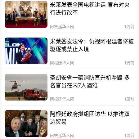
米莱发表全国电视讲话 宣布对央
行进行改革
阿根廷华人网
1周前
米莱签发法令：仇视阿根廷者将被
驱逐或禁止入境
阿根廷华人网
1周前
圣胡安省一架消防直升机坠毁 多
名官员在内7人遇难
阿根廷华人网
1周前
阿根廷政府拟组团访华 以推进双
边贸易
阿根廷华人网
1周前