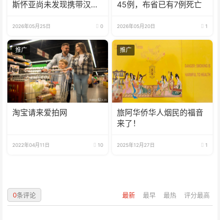
斯怀亚尚未发现携带汉坦
45例，布省已有7例死亡
病毒的老鼠
2026年05月25日
0
2026年05月20日
1
推广
推广
淘宝请来爱拍网
旅阿华侨华人烟民的福音
来了！
2022年04月11日
10
2025年12月27日
1
0
条评论
最新
最早
最热
评分最高