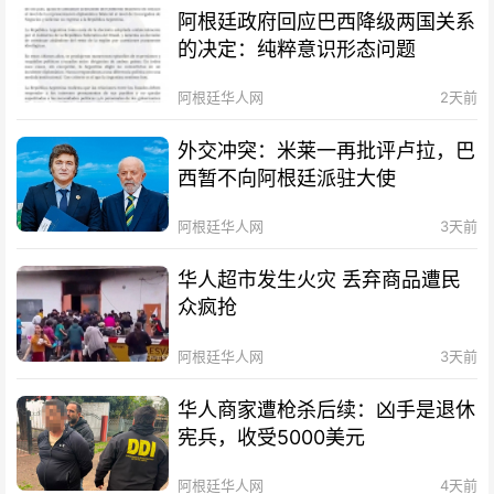
阿根廷政府回应巴西降级两国关系
的决定：纯粹意识形态问题
阿根廷华人网
2天前
外交冲突：米莱一再批评卢拉，巴
西暂不向阿根廷派驻大使
阿根廷华人网
3天前
华人超市发生火灾 丢弃商品遭民
众疯抢
阿根廷华人网
3天前
华人商家遭枪杀后续：凶手是退休
宪兵，收受5000美元
阿根廷华人网
4天前