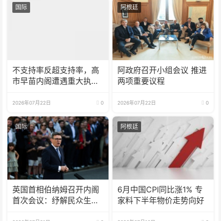
国际
阿根廷
不支持率反超支持率，高
阿政府召开小组会议 推进
市早苗内阁遭遇重大执政
两项重要议程
危机
2026年07月22日
0
2026年07月22日
0
国际
阿根廷
英国首相伯纳姆召开内阁
6月中国CPI同比涨1% 专
首次会议：纾解民众生活
家料下半年物价走势向好
成本