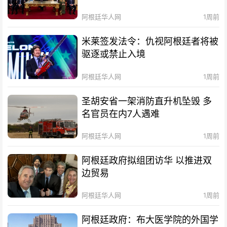
阿根廷华人网
1周前
米莱签发法令：仇视阿根廷者将被
驱逐或禁止入境
阿根廷华人网
1周前
圣胡安省一架消防直升机坠毁 多
名官员在内7人遇难
阿根廷华人网
1周前
阿根廷政府拟组团访华 以推进双
边贸易
阿根廷华人网
1周前
阿根廷政府：布大医学院的外国学