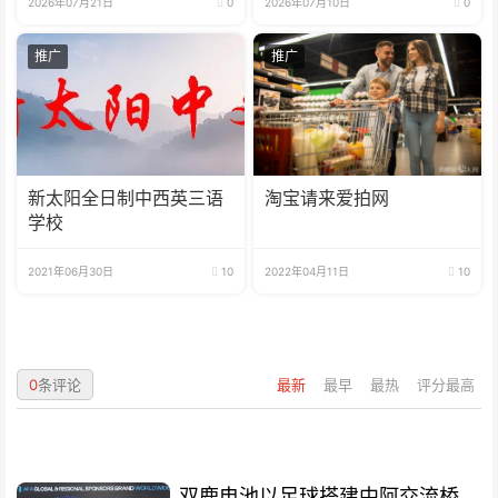
2026年07月21日
0
2026年07月10日
0
推广
推广
新太阳全日制中西英三语
淘宝请来爱拍网
学校
2021年06月30日
10
2022年04月11日
10
0
条评论
最新
最早
最热
评分最高
双鹿电池以足球搭建中阿交流桥