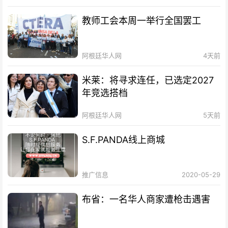
教师工会本周一举行全国罢工
阿根廷华人网
4天前
米莱：将寻求连任，已选定2027
年竞选搭档
阿根廷华人网
5天前
S.F.PANDA线上商城
推广信息
2020-05-29
布省：一名华人商家遭枪击遇害