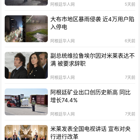
阿根廷华人网
5天前
大布市地区暴雨侵袭 近4万用户陷
入停电
阿根廷华人网
6天前
副总统维拉鲁埃尔因对米莱表达不
满 被要求辞职
阿根廷华人网
7天前
阿根廷矿业出口创历史新高 同比
增长74.4%
阿根廷华人网
7天前
米莱发表全国电视讲话 宣布对央
行进行改革