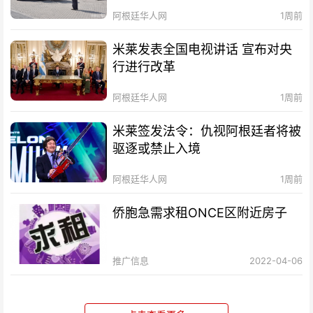
阿根廷华人网
1周前
米莱发表全国电视讲话 宣布对央
行进行改革
阿根廷华人网
1周前
米莱签发法令：仇视阿根廷者将被
驱逐或禁止入境
阿根廷华人网
1周前
侨胞急需求租ONCE区附近房子
推广信息
2022-04-06