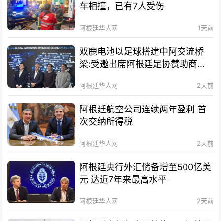
车相撞，已有7人受伤
阿根廷华人网
1天前
双鹿电池以足球搭建中阿交流桥
梁:受邀出席阿根廷足协赞助商招
待会！
阿根廷华人网
2天前
阿根廷航空公司连续两年盈利 首
次交纳所得税
阿根廷华人网
2天前
阿根廷央行外汇储备增至500亿美
元 达近7年来最高水平
阿根廷华人网
2天前