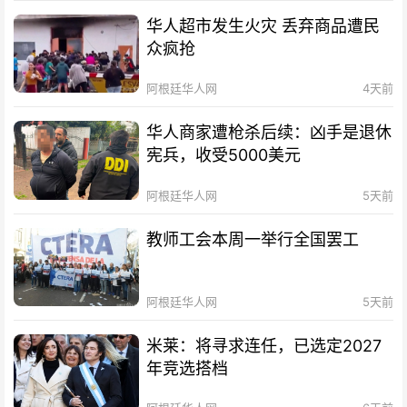
华人超市发生火灾 丢弃商品遭民
众疯抢
阿根廷华人网
4天前
华人商家遭枪杀后续：凶手是退休
宪兵，收受5000美元
阿根廷华人网
5天前
教师工会本周一举行全国罢工
阿根廷华人网
5天前
米莱：将寻求连任，已选定2027
年竞选搭档