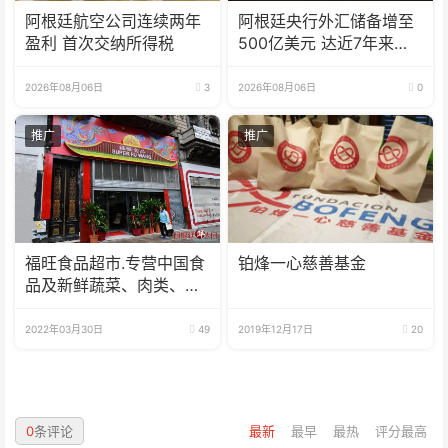
阿根廷航空公司连续两年
阿根廷央行外汇储备增至
盈利 首次交纳所得税
500亿美元 达近7年来最
高水平
2026年08月06日
3
2026年08月06日
0
推广
推广
福旺食品超市.专营中国食
铂烽一心慈善基金
品及新鲜蔬菜、肉类、
鱼、海鲜
2022年03月30日
49
2019年12月17日
20
0
条评论
最新
最早
最热
评分最高