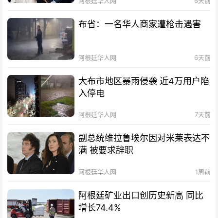
阿根廷华人网
6天前
布省：一名华人商家遭枪击遇害
阿根廷华人网
6天前
大布市地区暴雨侵袭 近4万用户陷
入停电
阿根廷华人网
7天前
副总统维拉鲁埃尔因对米莱表达不
满 被要求辞职
阿根廷华人网
1周前
阿根廷矿业出口创历史新高 同比
增长74.4%