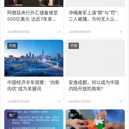
阿根廷央行外汇储备增至
冲绳美军上演“醉”与“罚”：
500亿美元 达近7年来最
三人被捕，为何无人认
高水平
罪？
2026年08月06日
0
2026年08月03日
0
中国
中国
中国经济半年观察：“向新
安逸成都，何以成为中国
向优”成为关键词
内陆开放的高地？
2026年07月30日
0
2026年07月29日
0
推广
推广