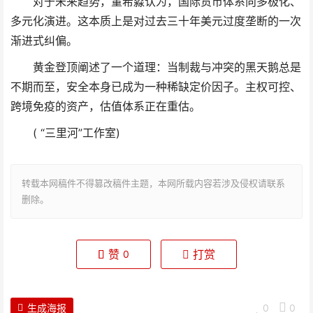
对于未来趋势，董希淼认为，国际货币体系向多极化、
多元化演进。这本质上是对过去三十年美元过度垄断的一次
渐进式纠偏。
黄金登顶阐述了一个道理：当制裁与冲突的黑天鹅总是
不期而至，安全本身已成为一种稀缺定价因子。主权可控、
跨境免疫的资产，估值体系正在重估。
( “三里河”工作室)
转载本网稿件不得篡改稿件主题，本网所载内容若涉及侵权请联系
删除。
赞
打赏
0
生成海报
0
0