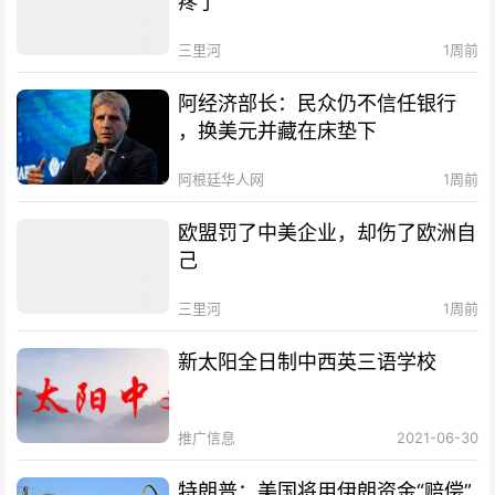
疼了
三里河
1周前
阿经济部长：民众仍不信任银行
，换美元并藏在床垫下
阿根廷华人网
1周前
欧盟罚了中美企业，却伤了欧洲自
己
三里河
1周前
新太阳全日制中西英三语学校
推广信息
2021-06-30
特朗普：美国将用伊朗资金“赔偿”