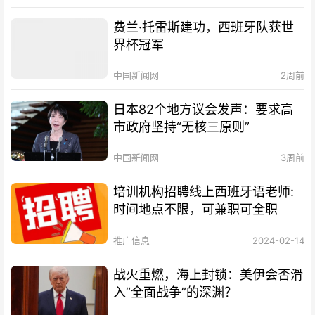
费兰·托雷斯建功，西班牙队获世
界杯冠军
中国新闻网
2周前
日本82个地方议会发声：要求高
市政府坚持“无核三原则”
中国新闻网
3周前
培训机构招聘线上西班牙语老师:
时间地点不限，可兼职可全职
推广信息
2024-02-14
战火重燃，海上封锁：美伊会否滑
入“全面战争”的深渊？