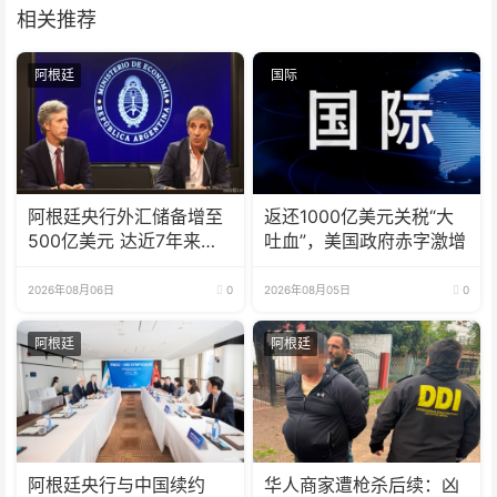
相关推荐
阿根廷
国际
阿根廷央行外汇储备增至
返还1000亿美元关税“大
500亿美元 达近7年来最
吐血”，美国政府赤字激增
高水平
2026年08月06日
0
2026年08月05日
0
阿根廷
阿根廷
阿根廷央行与中国续约
华人商家遭枪杀后续：凶