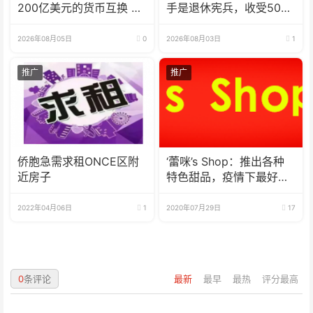
200亿美元的货币互换 有
手是退休宪兵，收受5000
效期增至5年
美元
2026年08月05日
0
2026年08月03日
1
推广
推广
侨胞急需求租ONCE区附
‘蕾咪’s Shop：推出各种
近房子
特色甜品，疫情下最好的
选择
2022年04月06日
1
2020年07月29日
17
0
条评论
最新
最早
最热
评分最高