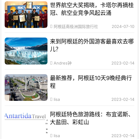
世界航空大奖揭晓，卡塔尔再摘桂
冠、航空业竞争风起云涌
阿根廷南极洲国际旅行社
2024-07-10
来到阿根廷的外国游客最喜欢去哪
儿？
Andres钟
2023-02-14
最新推荐，阿根廷10天9晚经典行
程
lisa
2023-02-14
阿根廷特色旅游路线：布宜诺斯、
大盐田、彩虹山
lisa
2023-02-14