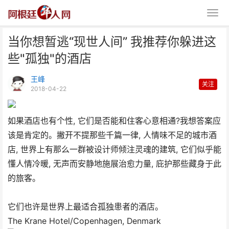
当你想暂逃“现世人间” 我推荐你躲进这
些"孤独"的酒店
王峰
关注
2018-04-22
当你想暂逃“现世人间” 我推荐你
如果酒店也有个性, 它们是否能和住客心意相通?我想答案应
躲进这些"
该是肯定的。撇开不提那些千篇一律, 人情味不足的城市酒
店, 世界上有那么一群被设计师倾注灵魂的建筑, 它们似乎能
懂人情冷暖, 无声而安静地施展治愈力量, 庇护那些藏身于此
的旅客。
它们也许是世界上最适合孤独患者的酒店。
The Krane Hotel/Copenhagen, Denmark