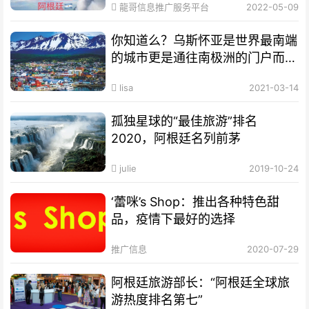
龍哥信息推广服务平台
2022-05-09
你知道么？乌斯怀亚是世界最南端
的城市更是通往南极洲的门户而驰
名世界
lisa
2021-03-14
孤独星球的“最佳旅游”排名
2020，阿根廷名列前茅
julie
2019-10-24
‘蕾咪’s Shop：推出各种特色甜
品，疫情下最好的选择
推广信息
2020-07-29
阿根廷旅游部长：“阿根廷全球旅
游热度排名第七”