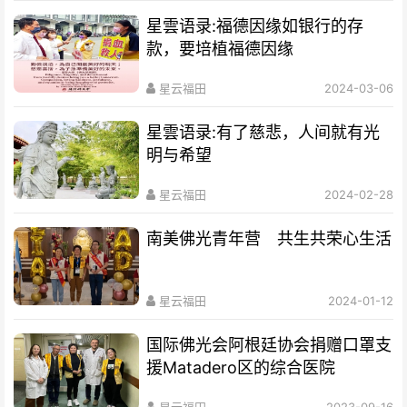
星雲语录:福德因缘如银行的存
款，要培植福德因缘
星云福田
2024-03-06
星雲语录:有了慈悲，人间就有光
明与希望
星云福田
2024-02-28
南美佛光青年营 共生共荣心生活
星云福田
2024-01-12
国际佛光会阿根廷协会捐赠口罩支
援Matadero区的综合医院