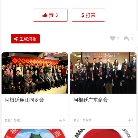
赞
打赏
3
生成海报
0
0
阿根廷连江同乡会
阿根廷广东商会
会长：陈斌
6
会长：余永辉
7