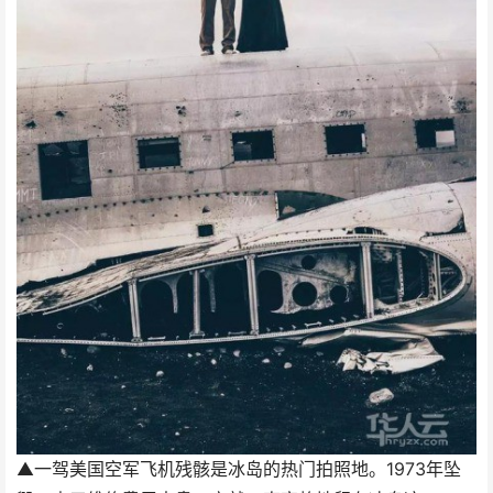
▲一驾美国空军飞机残骸是冰岛的热门拍照地。1973年坠