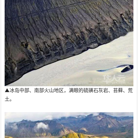
▲冰岛中部、南部火山地区，满眼的硫磺石灰岩、苔藓、荒
土。