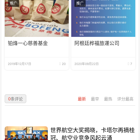
推广
推广
铂烽一心慈善基金
阿根廷桦福旅運公司
2019年12月17日
20
2020年09月22日
7
0
条评论
最新
最早
最热
评分最高
世界航空大奖揭晓，卡塔尔再摘桂
冠、航空业竞争风起云涌