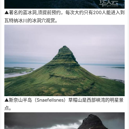
▲著名的蓝冰洞,须提前预约，每次大约只有200人能进入到
瓦特纳冰川的冰洞穴观赏。
▲斯奈山半岛（Snaefellsnes）草帽山是西部峡湾的明星景
点。