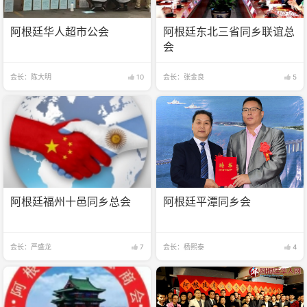
阿根廷华人超市公会
阿根廷东北三省同乡联谊总
会
会长：陈大明
10
会长：张金良
5
阿根廷福州十邑同乡总会
阿根廷平潭同乡会
会长：严盛龙
7
会长：杨熙泰
4