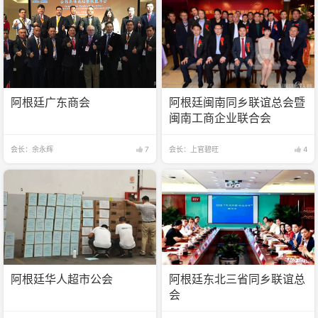
阿根廷广东商会
阿根廷闽南同乡联谊总会暨
闽南工商企业联合会
会长：余永辉
7
会长：上官碧旺
4
阿根廷华人超市公会
阿根廷东北三省同乡联谊总
会