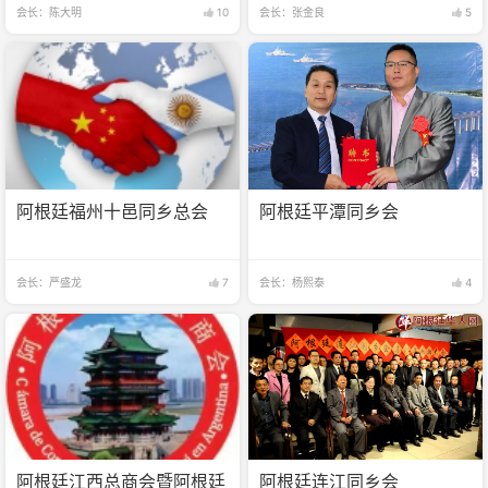
会长：陈大明
10
会长：张金良
5
阿根廷福州十邑同乡总会
阿根廷平潭同乡会
会长：严盛龙
7
会长：杨熙泰
4
阿根廷江西总商会暨阿根廷
阿根廷连江同乡会