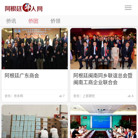
侨讯
侨团
侨领
阿根廷广东商会
阿根廷闽南同乡联谊总会暨
闽南工商企业联合会
会长：余永辉
7
会长：上官碧旺
4