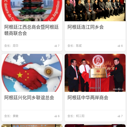
阿根廷江西总商会暨阿根廷
阿根廷连江同乡会
赣商联合会
会长：周华
7
会长：陈斌
6
阿根廷兴化同乡联谊总会
阿根廷中华两岸商会
会长：黄敏
6
会长：柯三阳
7