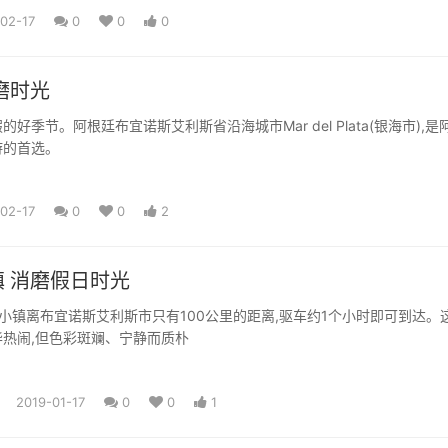
02-17
0
0
0
磨时光
好季节。阿根廷布宜诺斯艾利斯省沿海城市Mar del Plata(银海市),是
游的首选。
02-17
0
0
2
 消磨假日时光
RREA小镇离布宜诺斯艾利斯市只有100公里的距离,驱车约1个小时即可到达。
热闹,但色彩斑斓、宁静而质朴
2019-01-17
0
0
1