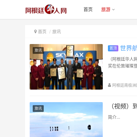
首页
旅游
首页
旅讯
世界航
置顶
旅讯
（阿根廷华人网 7
奖在伦敦璀璨登
航...
阿根廷南极洲
（视频）到
旅讯
简介...