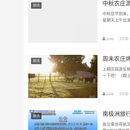
中秋农庄
旅讯
中秋佳节到来
星期天上午出
julie
2018-
周末农庄
旅讯
上期庄园游反
一下吧！（跟上
julie
2018-
南极洲旅
旅讯
各位乘坐荷航及法航的乘客们： 9月17日起