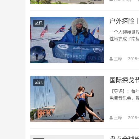
户外探险｜
旅讯
一个人迎接世
性地完成了南极
王峰
2018-
国际探戈
旅讯
【导语】：每
免费音乐会，舞
王峰
2018-