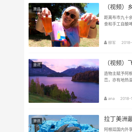
（视频）
旅讯
距离布市九十余公
食和手工自酿
柳军
2018-
（视频）飞翔
旅讯
造物主赋予阿根
峦，亦有地热
ana
2018-
拉丁美洲最
旅讯
阿根廷国内外享