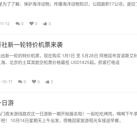
的是为了了解、保护海洋动物，传播海洋动物知识，公园面积17公顷，是拉
11-12
0
0
3
行社新一轮特价机票来袭
出新一轮的特价机票，现在购买 1月1日 至 5月28日 阿根廷布宜诺斯艾
海、北京的土耳其航空机票价格最低 USD1425起。抓紧打电话
-10-17
0
0
2
一日游
热门周末游线路农庄一日游新一期开始报名啦！一起吃吃烤肉，喝喝下午
吧！ 10月14日星期天上午出发，傍晚回家旅游观光车接送早餐，