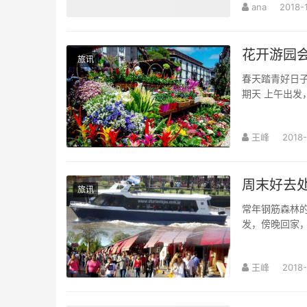
ana
2018-
花开游园
旅讯
春天踏青好日子
期天 上午出发，
王峰
2018-
周末好去
旅讯
常年钢筋森林
发，傍晚回家，
王峰
2018