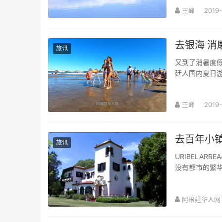
王峰
2019-
去银海 消
旅讯
又到了消暑度假的
廷人国内夏日
王峰
2019-
去百年小镇
旅讯
URIBELA
没有都市的繁华
阿根廷华人网