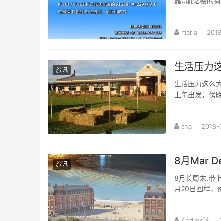
靠C航站楼的荷兰
maria
2018
生活压力
旅讯
生活压力这么
上午出发，傍晚
ana
2018-
8月Mar D
旅讯
8月长周末,带上
月20日回程，
Andres钟