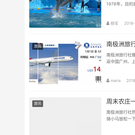
1978年，目
柳军
2018-
南极洲旅
旅讯
南极洲旅行社推
返中国广州、上
maria
2018
周末农庄
旅讯
南极洲旅行社
骑小马放松一下