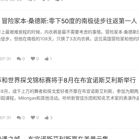
冒险家本·桑德斯:零下50度的南极徒步往返第一人
界上最艰难旅程的时候，内衣裤是最不需要考虑的事情。冒险家本·桑德斯
徒步，但他在南极的108天，只换了3次内衣裤。这位英国冒险家和他的
07-31
0
0
1
节和世界探戈锦标赛将于8月在布宜诺斯艾利斯举行
年8月，成千上万的舞者和探戈爱好者齐聚在布宜诺斯艾利斯，参加为期两
蹈课程，Milongas和其他活动。听听新管弦乐团和知名艺术家的表演作
07-31
0
0
3