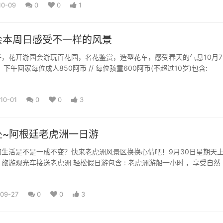
10-09
0
0
1
会本周日感受不一样的风景
，花开游园会游玩百花园，名花鉴赏，造型花车，感受春天的气息10月7
下午回家每位成人850阿币 // 每位孩童600阿币(不超过10岁)包含:
10-01
0
0
3
处~阿根廷老虎洲一日游
的生活是不是一成不变？快来老虎洲风景区换换心情吧！9月30日星期天
旅游观光车接送老虎洲 轻松假日游包含 : 老虎洲游船一小时 ，享受自然
-09-27
0
0
3