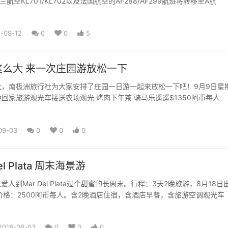
航空KL701/KL702以及法国航空的AF288/AF299航班将转移至A航
-09-12
0
0
5
这么大 来一次庄园游放松一下
大，南极洲旅行社为大家安排了庄园一日游一起来放松一下吧！9月9日星
回家旅游观光车接送农场观光 烤肉下午茶 骑马乐遥遥$1350阿币每人
09-03
0
0
0
el Plata 周末海景游
爱人到Mar Del Plata过个甜蜜的长周末。行程：3天2晚旅游，8月18日
价格：2500阿币每人。含2晚酒店住宿，含酒店早餐，含旅游空调观光车
2018-08-03
0
0
0