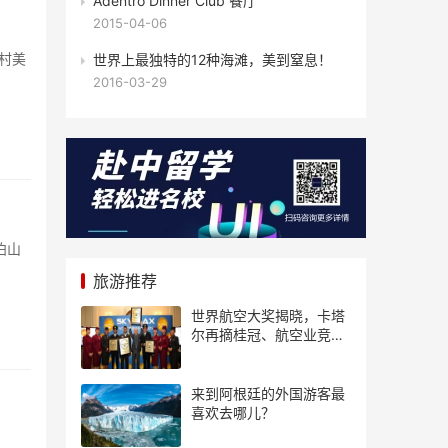
Adentro Dinner Club 餐厅
2015-04-06
乡村美
世界上最独特的12种海滩，美到窒息！
2016-03-29
泊山
旅游推荐
世界航空大奖揭晓，卡塔
尔再摘桂冠、航空业竞争
风起云涌
来到阿根廷的外国游客最
喜欢去哪儿？