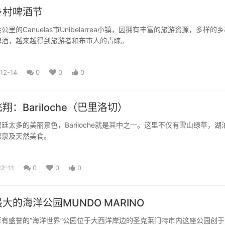
乡村啤酒节
里的Canuelas市Unibelarrea小镇，因拥有丰富的旅游资源，多样的
啤酒，越来越得到旅游者和布市人的青睐。
12-14
0
0
0
：Bariloche（巴里洛切）
廷太多的美丽景色，Bariloche就是其中之一。这里不仅有雪山绿草，湖
温泉及天然美食。
12-11
0
0
0
大的海洋公园MUNDO MARINO
有盛誉的“海洋世界”公园位于大西洋岸边的圣克莱门特市内这座公园创于