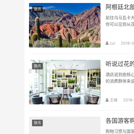
阿根廷北部
旅讯
前往乌马瓦卡大
你可以见到从
cui
2018-0
听说过花
旅讯
酒店说到底核心
的消费群体来
王峰
2018-
各国游客
旅讯
购物习惯与国家