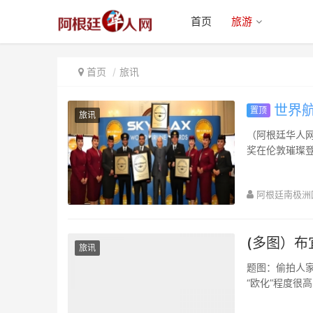
首页
旅游
首页
旅讯
世界航
置顶
旅讯
（阿根廷华人网 7
奖在伦敦璀璨登
航...
阿根廷南极洲
(多图）
旅讯
题图：偷拍人家是
“欧化”程度很