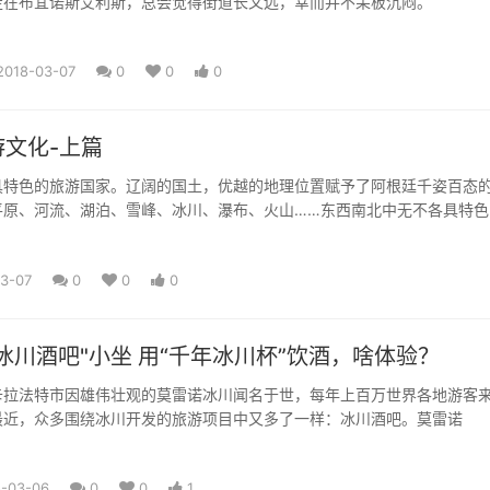
在布宜诺斯艾利斯，总会觉得街道长又远，幸而并不呆板沉闷。
2018-03-07
0
0
0
文化-上篇
具特色的旅游国家。辽阔的国土，优越的地理位置赋予了阿根廷千姿百态
平原、河流、湖泊、雪峰、冰川、瀑布、火山……东西南北中无不各具特色
3-07
0
0
0
在阿根廷"冰川酒吧"小坐 用“千年冰川杯”饮酒，啥体验？
卡拉法特市因雄伟壮观的莫雷诺冰川闻名于世，每年上百万世界各地游客
最近，众多围绕冰川开发的旅游项目中又多了一样：冰川酒吧。莫雷诺
8-03-06
0
0
1