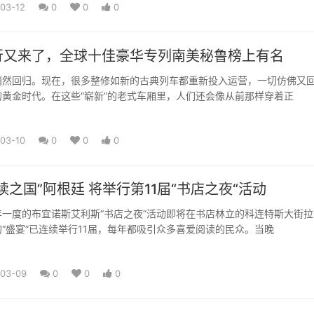
03-12
0
0
0
行又来了，全球十佳豪华专列南美秘鲁榜上有名
悄然回归。现在，很多整修如新的古典列车都重新投入运营，一切仿佛又
黄金时代。在这些“崭新”的老式车厢里，人们还会像从前那样穿着正
03-10
0
0
0
读之国”阿根廷 将举行第11届“书店之夜“活动
一度的布宜诺斯艾利斯“书店之夜”活动即将在书店林立的科连特斯大街拉
“盛宴”已连续举行11届，每年都吸引众多喜爱阅读的民众。当晚
-03-09
0
0
0