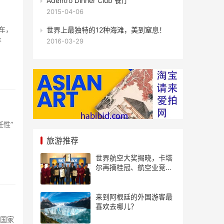
Adentro Dinner Club 餐厅
2015-04-06
车，
世界上最独特的12种海滩，美到窒息！
谷
2016-03-29
性”
旅游推荐
世界航空大奖揭晓，卡塔
尔再摘桂冠、航空业竞争
风起云涌
来到阿根廷的外国游客最
喜欢去哪儿？
个国家