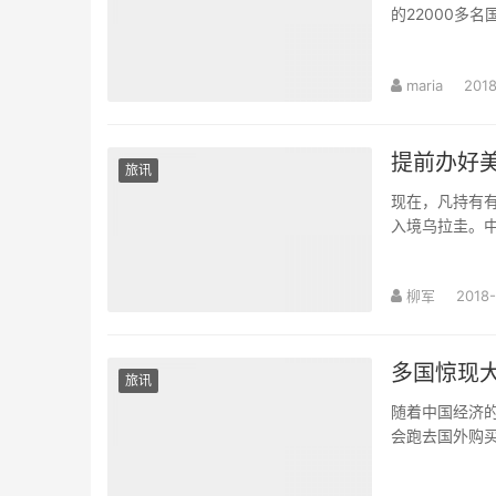
的22000多
maria
2018
提前办好
旅讯
现在，凡持有有
入境乌拉圭。
柳军
2018-
多国惊现
旅讯
随着中国经济
会跑去国外购