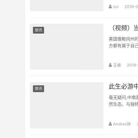
cui
2018-0
（视频）
旅讯
美国俄勒冈州
方都有属于自
王峰
2018-
此生必游
旅讯
毫无疑问,中
然生态，与独
Andres钟