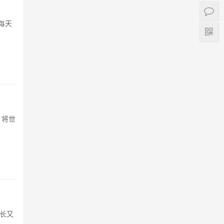
每天
，将世
走长又