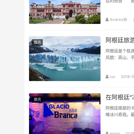
远的街道 走
Andres钟
阿根廷旅游
旅讯
阿根廷是个极
风貌：高山、
cui
2018-0
旅讯
阿根廷南部的
睹冰川奇观。
maria
201