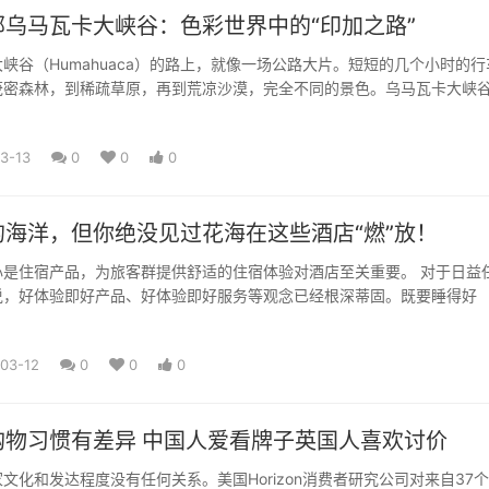
乌马瓦卡大峡谷：色彩世界中的“印加之路”
峡谷（Humahuaca）的路上，就像一场公路大片。短短的几个小时的行
茂密森林，到稀疏草原，再到荒凉沙漠，完全不同的景色。乌马瓦卡大峡
3-13
0
0
0
的海洋，但你绝没见过花海在这些酒店“燃”放！
是住宿产品，为旅客群提供舒适的住宿体验对酒店至关重要。 对于日益任
说，好体验即好产品、好体验即好服务等观念已经根深蒂固。既要睡得好
03-12
0
0
0
购物习惯有差异 中国人爱看牌子英国人喜欢讨价
文化和发达程度没有任何关系。美国Horizon消费者研究公司对来自37