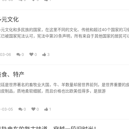
多元文化
多元文化和多民族的国家，在这里不同的文化、传统和超过40个国家的习
征已被国家宪法认可，宪法中第20条声明，所有来自于其他国家的居民可
-03-06
0
0
3
美食、特产
廷是世界著名的畜牧业大国，牛、羊数量却居世界前列，是世界重要的
的皮制品，质地柔软细腻，而且价格也比欧美低得多，是旅游
8-03-05
0
0
1