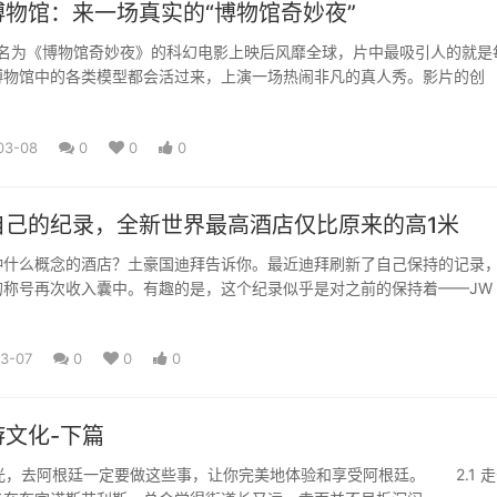
物馆：来一场真实的“博物馆奇妙夜”
部名为《博物馆奇妙夜》的科幻电影上映后风靡全球，片中最吸引人的就是
博物馆中的各类模型都会活过来，上演一场热闹非凡的真人秀。影片的创
03-08
0
0
0
自己的纪录，全新世界最高酒店仅比原来的高1米
种什么概念的酒店？土豪国迪拜告诉你。最近迪拜刷新了自己保持的记录
的称号再次收入囊中。有趣的是，这个纪录似乎是对之前的保持着——JW
3-07
0
0
0
文化-下篇
观光，去阿根廷一定要做这些事，让你完美地体验和享受阿根廷。 2.1 