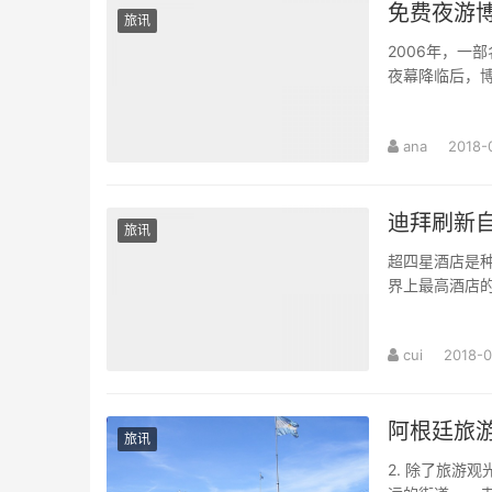
免费夜游博
旅讯
2006年，一
夜幕降临后，
ana
2018-
迪拜刷新
旅讯
超四星酒店是
界上最高酒店
cui
2018-0
阿根廷旅游
旅讯
2. 除了旅游