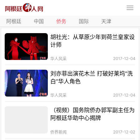
阿根廷
中国
侨务
国际
天津
胡社光：从草原少年到荷兰皇家设
计师
华人风采
2017-12-04
刘亦菲出演花木兰 打破好莱坞“洗
白”华人角色
华人风采
2017-12-04
（视频）国务院侨办郭军副主任为
阿根廷华助中心揭牌
侨界新闻
2017-12-02