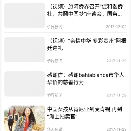
（视频）旅阿侨界召开“促和谐侨
社，共圆中国梦”座谈会，国务院
侨办郭军副主任做重要讲话
侨界新闻
2017-12-02
（视频）“亲情中华·多彩贵州”阿根
廷巡礼
侨界新闻
2017-11-29
感谢信：感谢bahiablanca市华人
华侨的慈善行为
侨界新闻
2017-11-29
中国女孩从肯尼亚到麦肯锡 再到
“海上拍卖官”
华人风采
2017-11-29