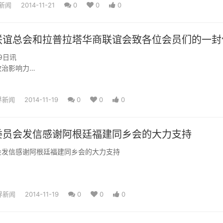
新闻
2014-11-21
0
0
0
联谊总会和拉普拉塔华商联谊会致各位会员们的一封
9日讯
政治影响力
前行
谊总会和&#8203;
界新闻
2014-11-19
0
0
0
谊会的会员们：<...
委员会发信感谢阿根廷福建同乡会的大力支持
会发信感谢阿根廷福建同乡会的大力支持
界新闻
2014-11-19
0
0
0