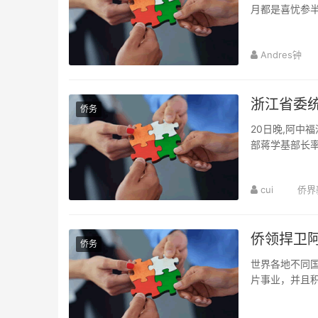
月都是喜忧参
Andres钟
浙江省委
侨务
20日晚,阿中
部蒋学基部长率
cui
侨界
侨领捍卫
侨务
世界各地不同
片事业，并且