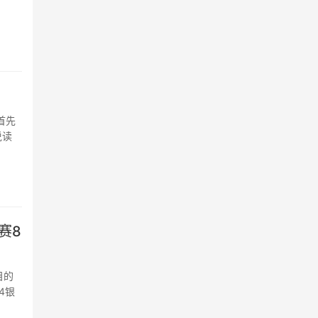
首先
说读
赛8
目的
4银