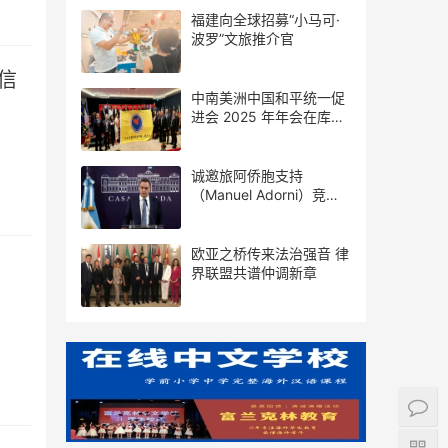
福建向全球招募“小马可·
波罗”文旅推介官
信
中南美洲中国和平统一促
进会 2025 年年会在库拉
索圆满举行，共绘反“独”
促统宏伟蓝图
诚邀旅阿侨胞支持
（Manuel Adorni）竞选
布市议员
欧亚之桥传来法治强音 律
界联盟共谱仲调新章