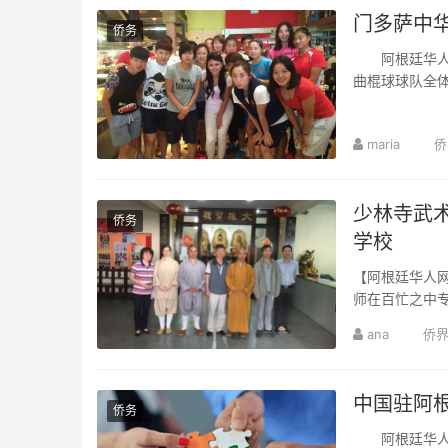
门多萨中
侨务
阿根廷华人网2
曲棍球球队全
maria
侨
少林寺武
侨务
学校
【阿根廷华人网
师在百忙之中
ana
侨
中国驻阿
侨务
阿根廷华人网2