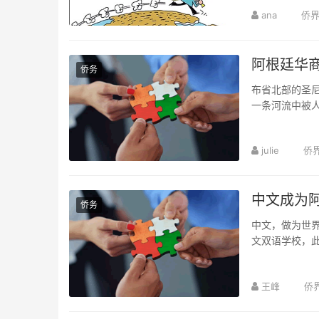
ana
侨
阿根廷华
侨务
布省北部的圣
一条河流中被
julie
侨
中文成为
侨务
中文，做为世
文双语学校，此
王峰
侨