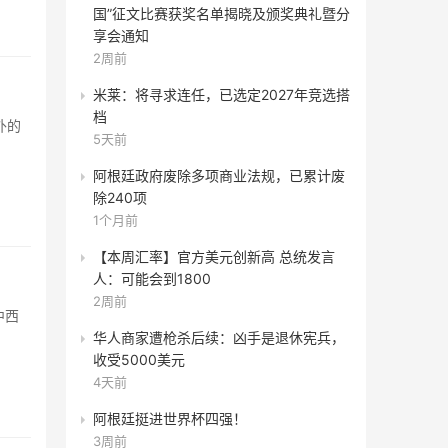
国”征文比赛获奖名单揭晓及颁奖典礼暨分
享会通知
2周前
米莱：将寻求连任，已选定2027年竞选搭
档
外的
5天前
阿根廷政府废除多项商业法规，已累计废
除240项
1个月前
【本周汇率】官方美元创新高 总统发言
人：可能会到1800
2周前
中西
华人商家遭枪杀后续：凶手是退休宪兵，
收受5000美元
4天前
阿根廷挺进世界杯四强！
3周前