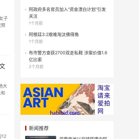
阿政府多名官员加入“资金漂白计划”引发
关注
女子
1个月前
成预
阿根廷3:2艰难淘汰佛得角
1个月前
布市警方查获2700双走私鞋 涉案价值1.6
亿比索
文
2个月前
扬大
长和
新闻推荐
12
双鹿电池以足球搭建中阿