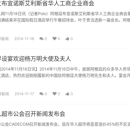
立布宜诺斯艾利斯省华人工商企业商会
1月18日讯（记者Polo）阿根廷布宜诺斯艾利斯省华人工商企业商会
圆满结束并在国际假日酒店举行午餐招待会，叶于贵当选新一届会长。阿
界新闻
2014-11-18
0
0
0
界设宴欢迎杨万明大使及夫人
2014年11月16日讯】2014年11月16日中午，旅居阿根廷的众多华人侨
大酒店，热烈欢迎刚刚履新的中国驻阿根廷大使杨万明先生和夫人。宴会
界新闻
2014-11-17
0
0
0
人超市公会召开新闻发布会
公会CADECOM召开新闻发布会，驳斥华人超市将恶意涨价45%的不实