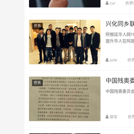
cui
侨界
兴化同乡
侨务
阿根廷华人网1
提升华人在阿
需要你我携手
阿根廷兴化同乡联
julie
侨
拉普拉塔华商联
中国残奥
侨务
中国残奥委员
柳军
侨