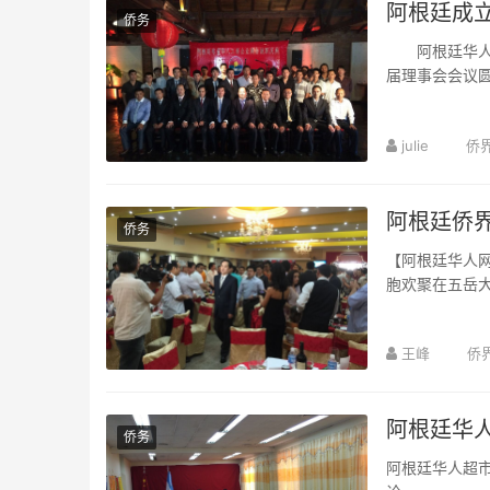
阿根廷成
侨务
阿根廷华人网1
届理事会会议
julie
侨
阿根廷侨
侨务
【阿根廷华人网
胞欢聚在五岳
王峰
侨
阿根廷华
侨务
阿根廷华人超市