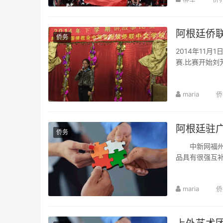
阿根廷侨联
侨务
2014年11
赛.比赛开始
maria
侨
阿根廷驻
侨务
中新网福州11
品具有很强互补
maria
侨