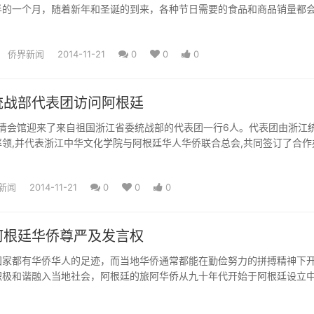
半的一个月，随着新年和圣诞的到来，各种节日需要的食品和商品销量都
侨界新闻
2014-11-21
0
0
0
统战部代表团访问阿根廷
福清会馆迎来了来自祖国浙江省委统战部的代表团一行6人。代表团由浙江
领,并代表浙江中华文化学院与阿根廷华人华侨联合总会,共同签订了合作
新闻
2014-11-21
0
0
0
阿根廷华侨尊严及发言权
国家都有华侨华人的足迹，而当地华侨通常都能在勤俭努力的拼搏精神下
积极和谐融入当地社会，阿根廷的旅阿华侨从九十年代开始于阿根廷设立