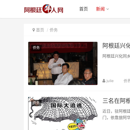
首页
新闻
首页
侨务
阿根廷兴
侨务
阿根廷兴化同
julie
侨
三名在阿根
侨务
近日，驻阿根廷
门，依靠旅阿