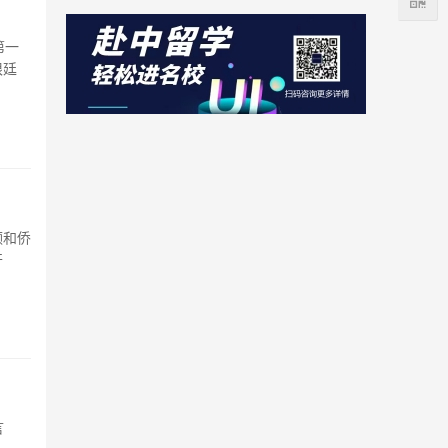
第一
根廷
领和侨
开
言