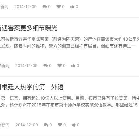
界新闻
2014-12-09
0
0
0
商遇害案更多细节曝光
尼可拉斯市遇害华商陈智荣（前译为陈志荣）的尸体在离该市大约40公里
人发现。随着时间的推移，警方的调查已经稍有眉目，但细节还有待进一
界新闻
2014-12-09
0
0
0
阿根廷人热学的第二外语
界第一语言，拥有超过10亿人以上使用。目前，布市已经有了拉美第一所
外，还计划将在2015年在布市第十师范学校实施双语教学。那些经过15
界新闻
2014-12-09
0
0
0