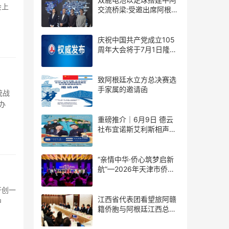
会上
交流桥梁:受邀出席阿根廷
足协赞助商招待会！
庆祝中国共产党成立105
周年大会将于7月1日隆重
举行
致阿根廷水立方总决赛选
手家属的邀请函
统战
办
重磅推介｜6月9日 德云
社布宜诺斯艾利斯相声专
场！国风曲艺邂逅南美风
情，多元文化狂欢全城集
结！
“亲情中华·侨心筑梦启新
航”—2026年天津市侨界
新春联谊活动成功举办
开创一
江西省代表团看望旅阿赣
中
籍侨胞与阿根廷江西总商
会座谈