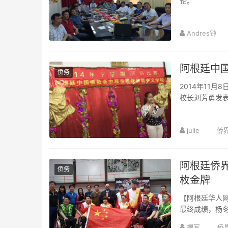
论。
Andres钟
阿根廷中
侨务
2014年11
校长刘芳勇发
julie
侨
阿根廷侨
侨务
枚金牌
【阿根廷华人网
最终成绩，杨
柳军
侨