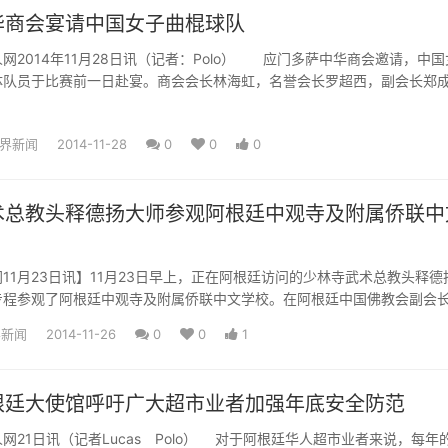
华商会宴请中国女子曲棍球队
014年11月28日讯（记者：Polo） 应门多萨中华商会邀请，中国
体队员于比赛前一日赴宴。商会会长林海虹，名誉会长罗超西，副会长郑
界新闻
2014-11-28
0
0
0
术总教头释德扬大师参观阿根廷中观寺及附属侨联中
11月23日讯】11月23日早上，正在阿根廷访问的少林寺武术总教头释德
专程参观了阿根廷中观寺及附属侨联中文学校。在阿根廷中国佛教会副会
界新闻
2014-11-26
0
0
1
根廷大使馆呼吁广大超市业者加强年底安全防范
1日讯（记者Lucas Polo） 对于阿根廷华人超市业者来说，每年的