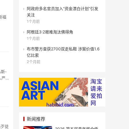
阿政府多名官员加入“资金漂白计划”引发
关注
斯福
1个月前
阿根廷3:2艰难淘汰佛得角
1个月前
布市警方查获2700双走私鞋 涉案价值1.6
亿比索
2个月前
斯-
人严
新闻推荐
遇歹徒
2026 第五届青年杯全侨