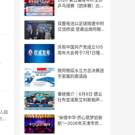
乒乓球赛（团体赛）比赛
规则
双鹿电池以足球搭建中阿
交流桥梁:受邀出席阿根廷
足协赞助商招待会！
庆祝中国共产党成立105
周年大会将于7月1日隆重
举行
.
致阿根廷水立方总决赛选
手家属的邀请函
重磅推介｜6月9日 德云
社布宜诺斯艾利斯相声专
场！国风曲艺邂逅南美风
情，多元文化狂欢全城集
人超
结！
“亲情中华·侨心筑梦启新
市公
航”—2026年天津市侨界
新春联谊活动成功举办