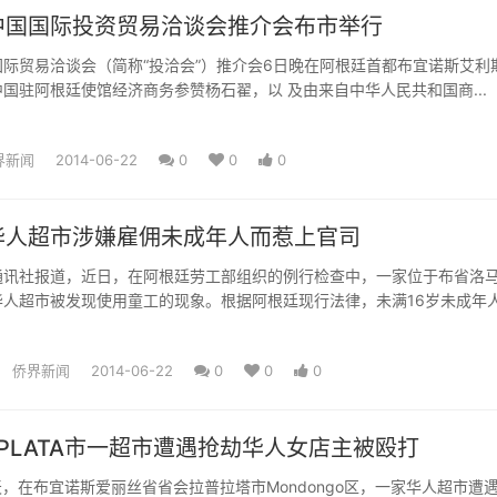
中国国际投资贸易洽谈会推介会布市举行
际贸易洽谈会（简称“投洽会”）推介会6日晚在阿根廷首都布宜诺斯艾利
国驻阿根廷使馆经济商务参赞杨石翟，以 及由来自中华人民共和国商...
界新闻
2014-06-22
0
0
0
华人超市涉嫌雇佣未成年人而惹上官司
通讯社报道，近日，在阿根廷劳工部组织的例行检查中，一家位于布省洛马
华人超市被发现使用童工的现象。根据阿根廷现行法律，未满16岁未成年
及...
侨界新闻
2014-06-22
0
0
0
 PLATA市一超市遭遇抢劫华人女店主被殴打
天，在布宜诺斯爱丽丝省省会拉普拉塔市Mondongo区，一家华人超市遭