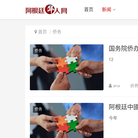
首页
新闻
首页
侨务
国务院侨
侨务
12
ana
侨
阿根廷中
侨务
今年