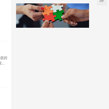
侨民的
索，