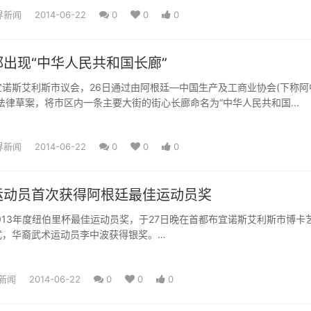
界新闻
2014-06-22
0
0
0
出现“中华人民共和国长廊”
诺斯艾利斯市议会，26日通过由阿根廷—中国生产及工商业协会(下称阿
法律草案，将市区内一条主要大街的街心长廊命名为“中华人民共和国...
界新闻
2014-06-22
0
0
0
运动员首次获得阿根廷最佳运动员奖
-2013年度纽伯里杯最佳运动员奖，于27日晚在首都布宜诺斯艾利斯市博卡
式，华裔武术运动员李中波获得银奖。
新闻
2014-06-22
0
0
0