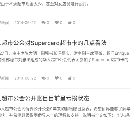
徒由于不满超市现金太少，甚至对女店员进行殴打。
界新闻
2014-06-22
0
0
0
超市公会对Supercard超市卡的几点看法
27日，由主席陈大明，副秘书长汪德庆，常务副主席贾微，顾问Enrique
ez及商业部秘书刘忠纶组成的华人超市公会代表团参加了Supercard超市卡的..
界新闻
2014-06-22
0
0
0
人超市公会公开账目目前呈亏损状态
华人超市公会向侨界公开公会9年来的财物账目总表，希望侨界能够了解华
现状，并希望继续得到侨界人士的理解和支持。说明书全文如下： 华人超
距今已有9年，公会的组...