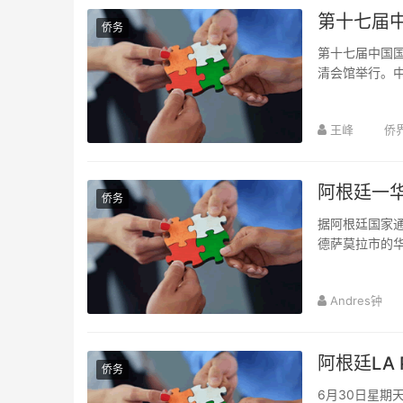
第十七届
侨务
第十七届中国国
清会馆举行。中
王峰
侨
阿根廷一
侨务
据阿根廷国家
德萨莫拉市的
格禁止从事有关涉
Andres钟
阿根廷LA
侨务
6月30日星期