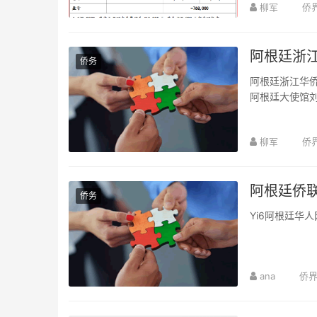
柳军
侨
阿根廷浙
侨务
阿根廷浙江华
阿根廷大使馆
100余人。
柳军
侨
阿根廷侨
侨务
Yi6阿根廷华人
ana
侨