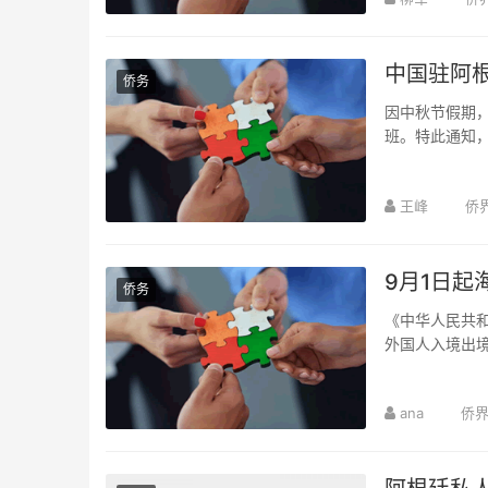
中国驻阿
侨务
因中秋节假期，
班。特此通知
王峰
侨
9月1日
侨务
《中华人民共和
外国人入境出境
人提供了更多便.
ana
侨