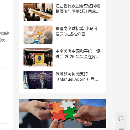
江西省代表团看望旅阿赣
籍侨胞与阿根廷江西总商
会座谈
福建向全球招募“小马可·
中国驻
波罗”文旅推介官
代表约
中南美洲中国和平统一促
进会 2025 年年会在库拉
索圆满举行，共绘反“独”
促统宏伟蓝图
诚邀旅阿侨胞支持
（Manuel Adorni）竞选
布市议员