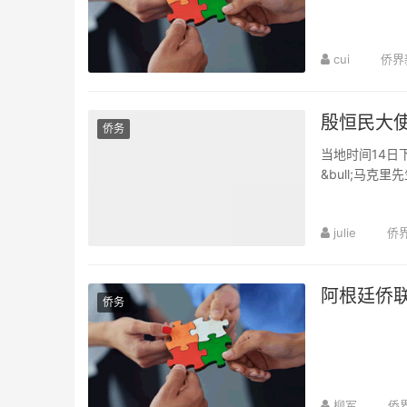
cui
侨界
殷恒民大
侨务
当地时间14
&bull;马
学校开...
julie
侨
阿根廷侨联
侨务
柳军
侨