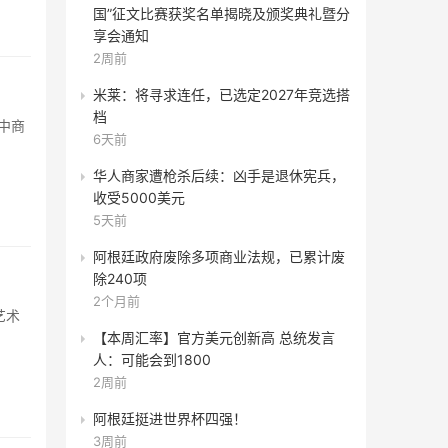
国”征文比赛获奖名单揭晓及颁奖典礼暨分
享会通知
2周前
米莱：将寻求连任，已选定2027年竞选搭
档
中商
6天前
华人商家遭枪杀后续：凶手是退休宪兵，
收受5000美元
5天前
阿根廷政府废除多项商业法规，已累计废
除240项
2个月前
艺术
【本周汇率】官方美元创新高 总统发言
人：可能会到1800
2周前
阿根廷挺进世界杯四强！
3周前