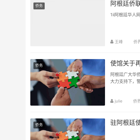
阿根廷侨联
侨务
1ii阿根廷华人
王峰
侨
使馆关于
侨务
阿根廷广大华侨
大力支持下，
并与阿根廷警方
julie
侨
驻阿根廷
侨务