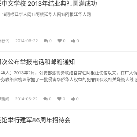
中文学校 2013年结业典礼圆满成功
网 1ii阿根廷华人网1ii阿根廷华人网1ii阿根廷华人网
界新闻
2014-06-22
0
0
0
再次公布举报电话和邮箱通知
华人：2013年2月，公安部派警务联络官常驻阿根廷使馆以来，在广大
警务联络官梳理掌握了一批侵害华侨华人权益的犯罪团伙及相关嫌疑人线 
开展了有效的合作。...
界新闻
2014-06-22
0
0
0
使馆举行建军86周年招待会