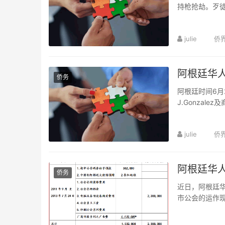
持枪抢劫。歹
事...
julie
侨
阿根廷华人
侨务
阿根廷时间6月
J.Gonzal
julie
侨
阿根廷华
侨务
近日，阿根廷
市公会的运作
会自成立之日起