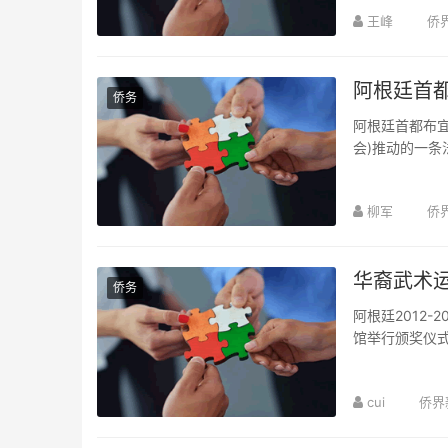
王峰
侨
阿根廷首都
侨务
阿根廷首都布宜
会)推动的一条
柳军
侨
华裔武术
侨务
阿根廷2012
馆举行颁奖仪
豪尔赫&...
cui
侨界