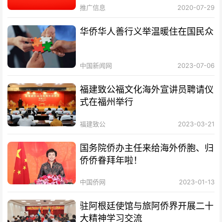
推广信息
2020-07-29
华侨华人善行义举温暖住在国民众
中国新闻网
2023-07-06
福建致公福文化海外宣讲员聘请仪
式在福州举行
福建致公
2023-03-21
国务院侨办主任来给海外侨胞、归
侨侨眷拜年啦！
中国侨网
2023-01-13
驻阿根廷使馆与旅阿侨界开展二十
大精神学习交流