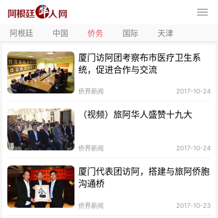
阿根廷
中国
侨务
国际
天津
厦门访阿团考察布市医疗卫生系
统，促进合作与交流
侨界新闻
2017-10-24
（视频）旅阿华人盛赞十九大
侨界新闻
2017-10-24
厦门代表团访阿，搭建与旅阿侨胞
沟通桥
侨界新闻
2017-10-23