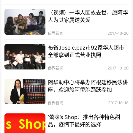
（视频）一华人因故去世，旅阿华
人为其家属送关爱
侨界新闻
2017-10-20
布省Jose c.paz市92家华人超市
全部拿到正式营业执照
侨界新闻
2017-10-20
阿华助中心将举办阿根廷移民法讲
座，欢迎旅阿侨胞踊跃参加
侨界新闻
2017-10-18
‘蕾咪’s Shop：推出各种特色甜
品，疫情下最好的选择